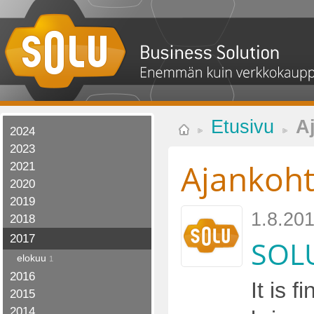
Etusivu
A
2024
2023
Ajankoht
2021
2020
2019
1.8.20
2018
2017
SOLU
elokuu
1
2016
It is 
2015
2014