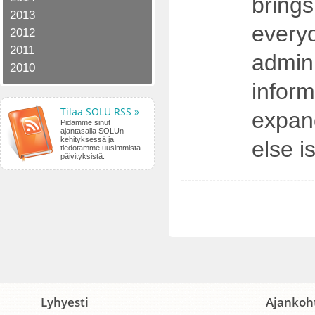
brings
2013
everyo
2012
2011
admin
2010
infor
Tilaa SOLU RSS »
expand
Pidämme sinut
ajantasalla SOLUn
kehityksessä ja
else i
tiedotamme uusimmista
päivityksistä.
Lyhyesti
Ajankoh