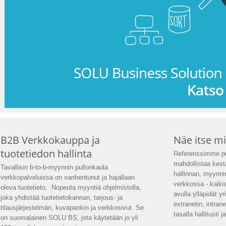
B2B Verkkokauppa ja
Näe itse m
tuotetiedon hallinta
Referenssimme p
mahdollistaa kest
Tavallisin b-to-b-myynnin pullonkaula
hallinnan, myynni
verkkopalveluissa on vanhentunut ja hajallaan
verkkossa - kaiki
oleva tuotetieto. Nopeuta myyntiä ohjelmistolla,
avulla ylläpidät y
joka yhdistää tuotetietokannan, tarjous- ja
extranetin, intrane
tilausjärjestelmän, kuvapankin ja verkkosivut. Se
tasalla hallitusti
on suomalainen SOLU BS, jota käytetään jo yli