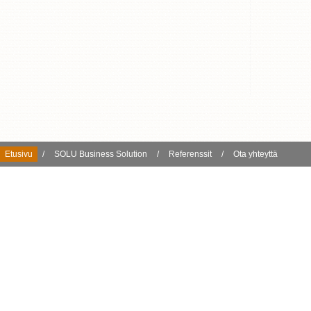
Etusivu
/
SOLU Business Solution
/
Referenssit
/
Ota yhteyttä